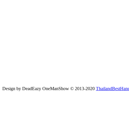
Design by DeadEazy OneManShow © 2013-2020
ThailandBestHan