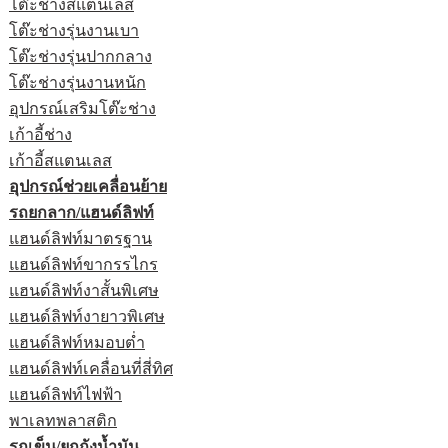
โต๊ะช่างสแตนเลส
โต๊ะช่างรุ่นงานเบา
โต๊ะช่างรุ่นปากกลาง
โต๊ะช่างรุ่นงานหนัก
อุปกรณ์เสริมโต๊ะช่าง
เก้าอี้ช่าง
เก้าอี้สแตนเลส
อุปกรณ์ช่วยเคลื่อนย้าย
รถยกลาก/แฮนด์ลิฟท์
แฮนด์ลิฟท์มาตรฐาน
แฮนด์ลิฟท์ขากรรไกร
แฮนด์ลิฟท์งาสั้นพิเศษ
แฮนด์ลิฟท์งายาวพิเศษ
แฮนด์ลิฟท์หมอบต่ำ
แฮนด์ลิฟท์เคลื่อนที่สี่ทิศ
แฮนด์ลิฟท์ไฟฟ้า
พาเลทพลาสติก
รถเข็น/ยกถังน้ำมัน