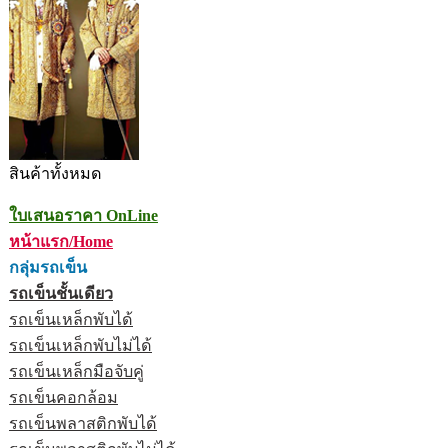
สินค้าทั้งหมด
ใบเสนอราคา OnLine
หน้าแรก/Home
กลุ่มรถเข็น
รถเข็นชั้นเดียว
รถเข็นเหล็กพับได้
รถเข็นเหล็กพับไม่ได้
รถเข็นเหล็กมือจับคู่
รถเข็นคอกล้อม
รถเข็นพลาสติกพับได้