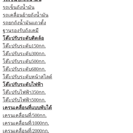
รถเข็นถังน้ำมัน
รถเคลื่อนย้ายถังน้ำมัน
รถยกถังน้ำมันแถวตั้ง
ฐานรองรับถังเคมี
โต๊ะปรับระดับติดล้อ
โต๊ะปรับระดับ150กก.
โต๊ะปรับระดับ300กก.
โต๊ะปรับระดับ500กก.
โต๊ะปรับระดับ680กก.
โต๊ะปรับระดับหน้าสไลด์
โต๊ะปรับระดับไฟฟ้า
โต๊ะปรับไฟฟ้า350กก.
โต๊ะปรับไฟฟ้า500กก.
เครนเคลื่อนที่แบบพับได้
เครนเคลื่อนที่/500กก.
เครนเคลื่อนที่/1000กก.
เครนเคลื่อนที่/2000กก.