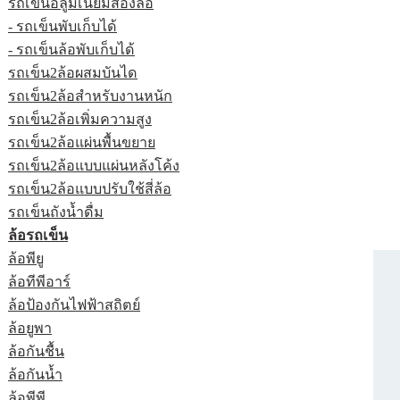
รถเข็นอลูมิเนียมสองล้อ
- รถเข็นพับเก็บได้
- รถเข็นล้อพับเก็บได้
รถเข็น2ล้อผสมบันได
รถเข็น2ล้อสำหรับงานหนัก
รถเข็น2ล้อเพิ่มความสูง
รถเข็น2ล้อแผ่นพื้นขยาย
รถเข็น2ล้อแบบแผ่นหลังโค้ง
รถเข็น2ล้อแบบปรับใช้สี่ล้อ
รถเข็นถังน้ำดื่ม
ล้อรถเข็น
ล้อพียู
ล้อทีพีอาร์
ล้อป้องกันไฟฟ้าสถิตย์
ล้อยูพา
ล้อกันชื้น
ล้อกันน้ำ
ล้อพีพี