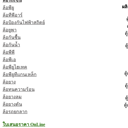
ล้อรถเข็น
ผล
ล้อพียู
ล้อทีพีอาร์
ล้อป้องกันไฟฟ้าสถิตย์
ล้อยูพา
ต
ล้อกันชื้น
ล้อกันน้ำ
ต
ล้อพีพี
ล้อพีเอ
ล้อพียูไฮเทค
ต
ล้อพียูทีแกนเหล็ก
ล้อยาง
ต
ล้อทนความร้อน
ล้อยางลม
ต
ล้อยางตัน
ตู
ล้อรถยกลาก
ใบเสนอราคา OnLine