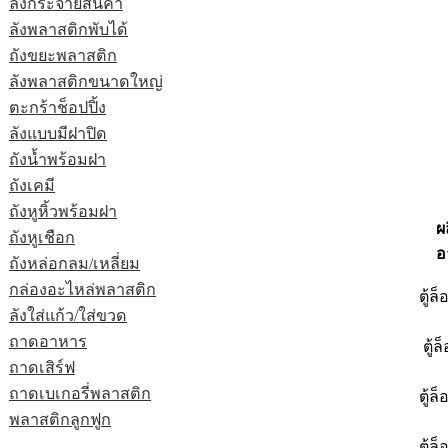
ลังกระจายสินค้า
ลังพลาสติกพับได้
ถังขยะพลาสติก
ลังพลาสติกขนาดใหญ่
ตะกร้าช็อปปิ้ง
ลังแบบมีฝาปิด
ถังน้ำพร้อมฝา
ถังเคมี
ถังหูหิ้วพร้อมฝา
ผ
ถังหูเชือก
อ
ถังหล่อกลม/เหลี่ยม
กล่องอะไหล่พลาสติก
ตู้ล
ลังใส่แก้ว/ใส่ขวด
ถาดอาหาร
ตู้
ถาดเสิร์ฟ
ถาดเบเกอรี่พลาสติก
ตู้
พลาสติกลูกฟูก
ตู้