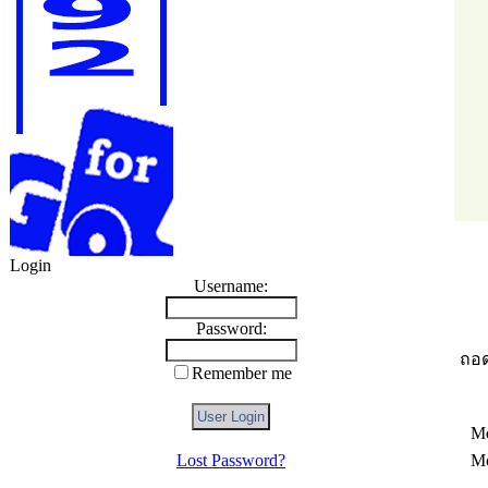
Login
Username:
Password:
ถอด
Remember me
Mo
Lost Password?
Mo