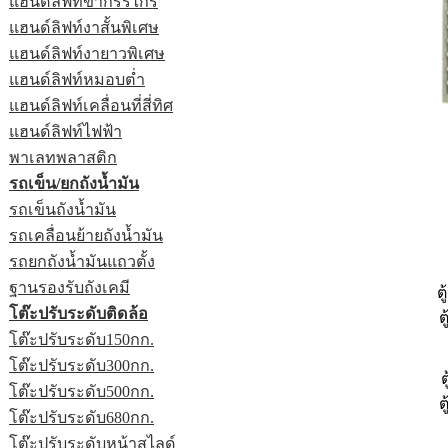
แฮนด์ลิฟท์ขากรรไกร
แฮนด์ลิฟท์งาสั้นพิเศษ
แฮนด์ลิฟท์งายาวพิเศษ
แฮนด์ลิฟท์หมอบต่ำ
แฮนด์ลิฟท์เคลื่อนที่สี่ทิศ
แฮนด์ลิฟท์ไฟฟ้า
พาเลทพลาสติก
รถเข็น/ยกถังน้ำมัน
รถเข็นถังน้ำมัน
รถเคลื่อนย้ายถังน้ำมัน
รถยกถังน้ำมันแถวตั้ง
ฐานรองรับถังเคมี
ต
โต๊ะปรับระดับติดล้อ
ต
โต๊ะปรับระดับ150กก.
โต๊ะปรับระดับ300กก.
ต
โต๊ะปรับระดับ500กก.
ต
โต๊ะปรับระดับ680กก.
โต๊ะปรับระดับหน้าสไลด์