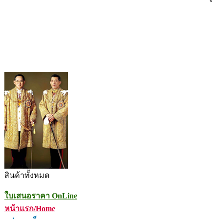
สินค้าทั้งหมด
ใบเสนอราคา OnLine
หน้าแรก/Home