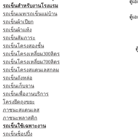
ตู้
รถเข็นสำหรับงานโรงแรม
รถเข็นเมท/รถเข็นแม่บ้าน
ตู้
รถเข็นผ้าเปียก
รถเข็นผ้าแห้ง
รถเข็นสัมภาระ
รถเข็นโครงสองชั้น
ต
รถเข็นโครงเหลี่ยม300ลิตร
รถเข็นโครงเหลี่ยม700ลิตร
รถเข็นโครงสแตนเลสกลม
รถเข็นถังหล่อ
รถเข็นเก็บจาน
รถเข็นเพื่องานบริการ
โครงยึดถุงขยะ
ภาชนะสแตนเลส
ภาชนะพลาสติก
รถเข็นใช้เฉพาะงาน
รถเข็นช็อปปิ้ง