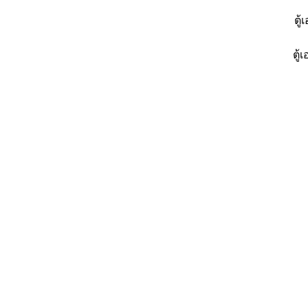
ตู
ตู้