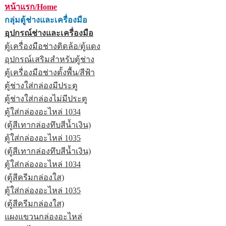
หน้าแรก/Home
กลุ่มตู้ช่างและเครื่องมือ
อุปกรณ์ช่างและเครื่องมือ
ตู้เครื่องมือช่างติดล้อ/ตู้แดง
อุปกรณ์เสริมสำหรับตู้ช่าง
ตู้เครื่องมือช่างตั้งพื้น/สีฟ้า
ตู้ช่างใส่กล่องมีประตู
ตู้ช่างใส่กล่องไม่มีประตู
ตู้ใส่กล่องอะไหล่ 1034
(ตู้สีเทากล่องทึบสีน้ำเงิน)
ตู้ใส่กล่องอะไหล่ 1035
(ตู้สีเทากล่องทึบสีน้ำเงิน)
ตู้ใส่กล่องอะไหล่ 1034
(ตู้สีครีมกล่องใส)
ตู้ใส่กล่องอะไหล่ 1035
(ตู้สีครีมกล่องใส)
แผงแขวนกล่องอะไหล่