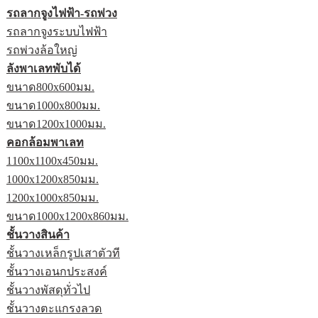
รถลากจูงไฟฟ้า-รถพ่วง
รถลากจูงระบบไฟฟ้า
รถพ่วงล้อใหญ่
ลังพาเลทพับได้
ขนาด800x600มม.
ขนาด1000x800มม.
ขนาด1200x1000มม.
คอกล้อมพาเลท
1100x1100x450มม.
1000x1200x850มม.
1200x1000x850มม.
ขนาด1000x1200x860มม.
ชั้นวางสินค้า
ชั้นวางเหล็กรูปเสาตัวที
ชั้นวางเอนกประสงค์
ชั้นวางพัสดุทั่วไป
ชั้นวางตะแกรงลวด