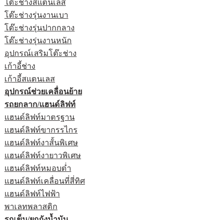
โต๊ะช่างสแตนเลส
โต๊ะช่างรุ่นงานเบา
โต๊ะช่างรุ่นปากกลาง
โต๊ะช่างรุ่นงานหนัก
อุปกรณ์เสริมโต๊ะช่าง
เก้าอี้ช่าง
เก้าอี้สแตนเลส
อุปกรณ์ช่วยเคลื่อนย้าย
รถยกลาก/แฮนด์ลิฟท์
แฮนด์ลิฟท์มาตรฐาน
แฮนด์ลิฟท์ขากรรไกร
แฮนด์ลิฟท์งาสั้นพิเศษ
แฮนด์ลิฟท์งายาวพิเศษ
แฮนด์ลิฟท์หมอบต่ำ
แฮนด์ลิฟท์เคลื่อนที่สี่ทิศ
แฮนด์ลิฟท์ไฟฟ้า
พาเลทพลาสติก
รถเข็น/ยกถังน้ำมัน