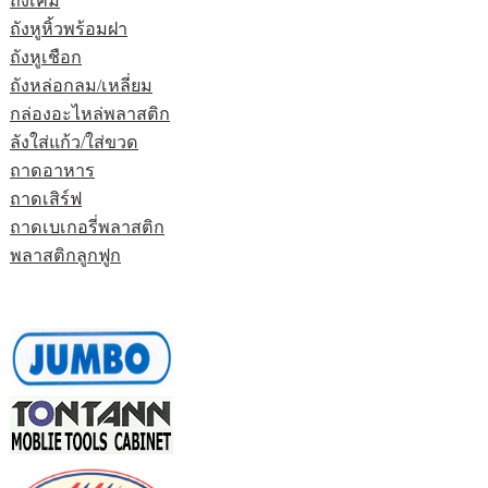
ถังเคมี
ถังหูหิ้วพร้อมฝา
ถังหูเชือก
ถังหล่อกลม/เหลี่ยม
กล่องอะไหล่พลาสติก
ลังใส่แก้ว/ใส่ขวด
ถาดอาหาร
ถาดเสิร์ฟ
ถาดเบเกอรี่พลาสติก
พลาสติกลูกฟูก