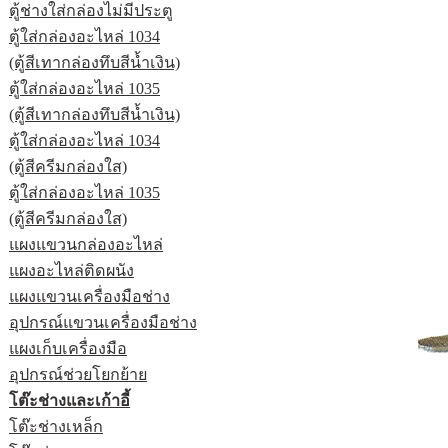
ตู้ช่างใส่กล่องไม่มีประตู
ตู้ใส่กล่องอะไหล่ 1034
(ตู้สีเทากล่องทึบสีน้ำเงิน)
ตู้ใส่กล่องอะไหล่ 1035
(ตู้สีเทากล่องทึบสีน้ำเงิน)
ตู้ใส่กล่องอะไหล่ 1034
(ตู้สีครีมกล่องใส)
ตู้ใส่กล่องอะไหล่ 1035
(ตู้สีครีมกล่องใส)
แผงแขวนกล่องอะไหล่
แผงอะไหล่ติดผนัง
แผงแขวนเครื่องมือช่าง
อุปกรณ์แขวนเครื่องมือช่าง
แผงเก็บเครื่องมือ
อุปกรณ์ช่วยโยกย้าย
โต๊ะช่างและเก้าอี้
โต๊ะช่างเหล็ก