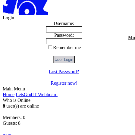
Login
Username:
Password:
Mod
Remember me
Lost Password?
Register now!
Main Menu
Home
LetsGo4IT Webboard
Who is Online
8
user(s) are online
Members: 0
Guests: 8
more...