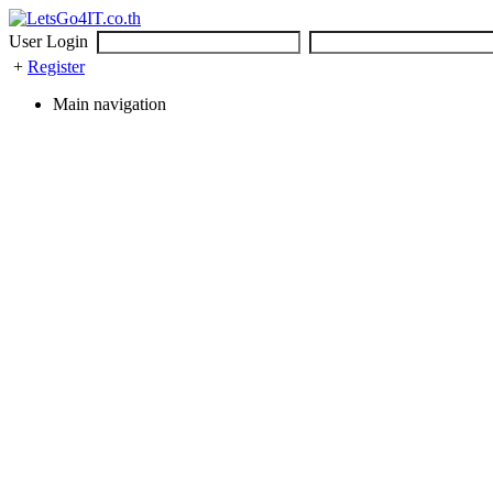
User Login
+
Register
Main navigation