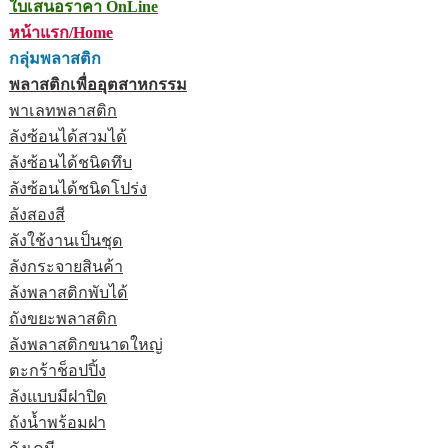
ใบเสนอราคา OnLine
หน้าแรก/Home
กลุ่มพลาสติก
พลาสติกเพื่ออุตสาหกรรม
พาเลทพลาสติก
ลังซ้อนได้สวมได้
ลังซ้อนได้ชนิดทึบ
ลังซ้อนได้ชนิดโปร่ง
ลังสองสี
ลังใช้งานเป็นชุด
ลังกระจายสินค้า
ลังพลาสติกพับได้
ถังขยะพลาสติก
ลังพลาสติกขนาดใหญ่
ตะกร้าช็อปปิ้ง
ลังแบบมีฝาปิด
ถังน้ำพร้อมฝา