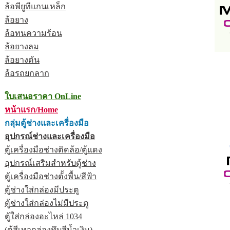
ล้อพียูทีแกนเหล็ก
ล้อยาง
ล้อทนความร้อน
ล้อยางลม
ล้อยางตัน
ล้อรถยกลาก
ใบเสนอราคา OnLine
หน้าแรก/Home
กลุ่มตู้ช่างและเครื่องมือ
อุปกรณ์ช่างและเครื่องมือ
ตู้เครื่องมือช่างติดล้อ/ตู้แดง
อุปกรณ์เสริมสำหรับตู้ช่าง
ตู้เครื่องมือช่างตั้งพื้น/สีฟ้า
ตู้ช่างใส่กล่องมีประตู
ตู้ช่างใส่กล่องไม่มีประตู
ตู้ใส่กล่องอะไหล่ 1034