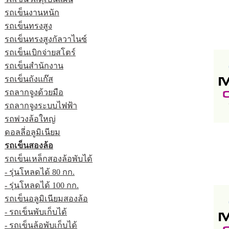
รถเข็นงานหนัก
รถเข็นทรงสูง
รถเข็นทรงสูงกัลวาไนซ์
รถเข็นเบิกจ่ายสโตร์
รถเข็นสำนักงาน
รถเข็นถังแก๊ส
รถลากจูงด้วยมือ
รถลากจูงระบบไฟฟ้า
รถพ่วงล้อใหญ่
ดอลลี่อลูมิเนียม
รถเข็นสองล้อ
รถเข็นเหล็กสองล้อพับได้
- รุ่นโหลดได้ 80 กก.
- รุ่นโหลดได้ 100 กก.
รถเข็นอลูมิเนียมสองล้อ
- รถเข็นพับเก็บได้
- รถเข็นล้อพับเก็บได้