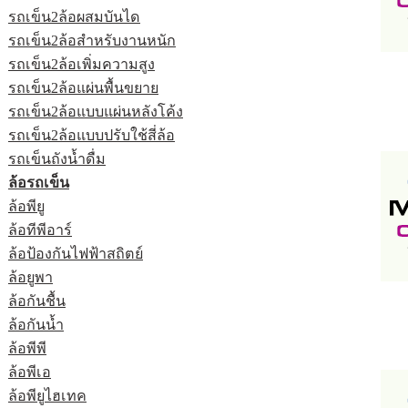
รถเข็น2ล้อผสมบันได
รถเข็น2ล้อสำหรับงานหนัก
รถเข็น2ล้อเพิ่มความสูง
รถเข็น2ล้อแผ่นพื้นขยาย
รถเข็น2ล้อแบบแผ่นหลังโค้ง
รถเข็น2ล้อแบบปรับใช้สี่ล้อ
รถเข็นถังน้ำดื่ม
ล้อรถเข็น
ล้อพียู
ล้อทีพีอาร์
ล้อป้องกันไฟฟ้าสถิตย์
ล้อยูพา
ล้อกันชื้น
ล้อกันน้ำ
ล้อพีพี
ล้อพีเอ
ล้อพียูไฮเทค