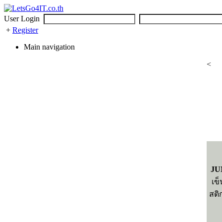
User Login
+
Register
Main navigation
<
JU
เข
สติ