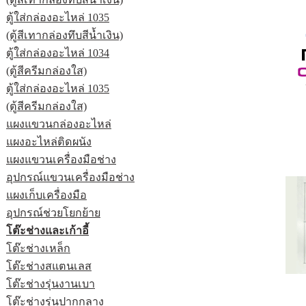
(ตู้สีเทากล่องทึบสีน้ำเงิน)
ตู้ใส่กล่องอะไหล่ 1035
(ตู้สีเทากล่องทึบสีน้ำเงิน)
ตู้ใส่กล่องอะไหล่ 1034
(ตู้สีครีมกล่องใส)
ตู้ใส่กล่องอะไหล่ 1035
(ตู้สีครีมกล่องใส)
แผงแขวนกล่องอะไหล่
แผงอะไหล่ติดผนัง
แผงแขวนเครื่องมือช่าง
อุปกรณ์แขวนเครื่องมือช่าง
แผงเก็บเครื่องมือ
อุปกรณ์ช่วยโยกย้าย
โต๊ะช่างและเก้าอี้
โต๊ะช่างเหล็ก
โต๊ะช่างสแตนเลส
โต๊ะช่างรุ่นงานเบา
โต๊ะช่างรุ่นปากกลาง