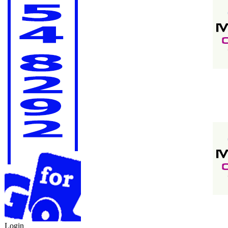
Login