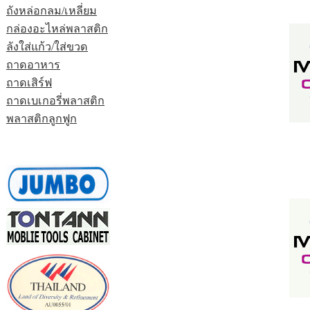
ถังหล่อกลม/เหลี่ยม
กล่องอะไหล่พลาสติก
ลังใส่แก้ว/ใส่ขวด
ถาดอาหาร
ถาดเสิร์ฟ
ถาดเบเกอรี่พลาสติก
พลาสติกลูกฟูก