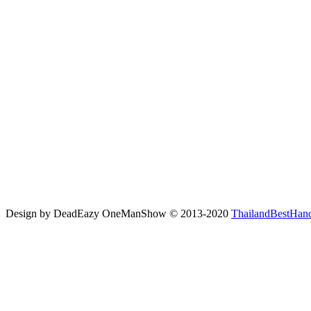
Design by DeadEazy OneManShow © 2013-2020
ThailandBestHan