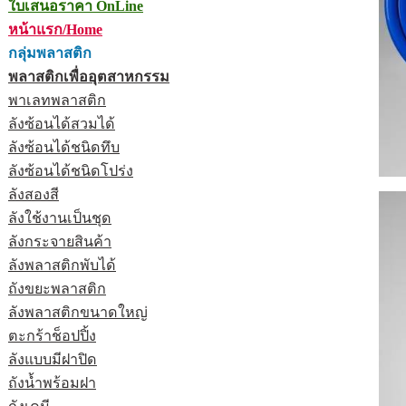
ใบเสนอราคา OnLine
หน้าแรก/Home
กลุ่มพลาสติก
พลาสติกเพื่ออุตสาหกรรม
พาเลทพลาสติก
ลังซ้อนได้สวมได้
ลังซ้อนได้ชนิดทึบ
ลังซ้อนได้ชนิดโปร่ง
ลังสองสี
ลังใช้งานเป็นชุด
ลังกระจายสินค้า
ลังพลาสติกพับได้
ถังขยะพลาสติก
ลังพลาสติกขนาดใหญ่
ตะกร้าช็อปปิ้ง
ลังแบบมีฝาปิด
ถังน้ำพร้อมฝา