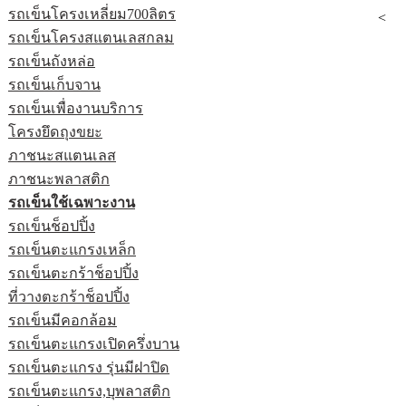
รถเข็นโครงเหลี่ยม700ลิตร
<
รถเข็นโครงสแตนเลสกลม
รถเข็นถังหล่อ
รถเข็นเก็บจาน
รถเข็นเพื่องานบริการ
โครงยึดถุงขยะ
ภาชนะสแตนเลส
ภาชนะพลาสติก
รถเข็นใช้เฉพาะงาน
รถเข็นช็อปปิ้ง
รถเข็นตะแกรงเหล็ก
รถเข็นตะกร้าช็อปปิ้ง
ที่วางตะกร้าช็อปปิ้ง
รถเข็นมีคอกล้อม
รถเข็นตะแกรงเปิดครึ่งบาน
รถเข็นตะแกรง รุ่นมีฝาปิด
รถเข็นตะแกรง,บุพลาสติก