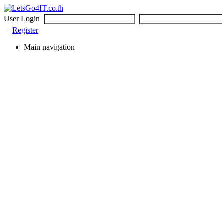
User Login
+
Register
Main navigation