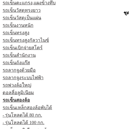
รถเข็นตะแกรง,แผงข้างทึบ
รถเข็นวัสดุทรงยาว
ชุ
รถเข็นวัสดุเป็นแผ่น
รถเข็นงานหนัก
รถเข็นทรงสูง
รถเข็นทรงสูงกัลวาไนซ์
รถเข็นเบิกจ่ายสโตร์
รถเข็นสำนักงาน
รถเข็นถังแก๊ส
รถลากจูงด้วยมือ
รถลากจูงระบบไฟฟ้า
รถพ่วงล้อใหญ่
ดอลลี่อลูมิเนียม
รถเข็นสองล้อ
รถเข็นเหล็กสองล้อพับได้
- รุ่นโหลดได้ 80 กก.
- รุ่นโหลดได้ 100 กก.