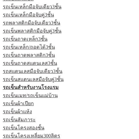
รถเข็นเหล็กมือจับเดียว3ชั้น
รถเข็นเหล็กมือจับคู่3ชั้น
รถพลาสติกมือจับเดียว3ชั้น
รถเข็นพลาสติกมือจับคู่3ชั้น
รถเข็นถาดเหล็ก3ชั้น
รถเข็นเหล็ก/ถอดได้3ชั้น
รถเข็นถาดพลาสติก3ชั้น
รถเข็นถาดสแตนเลส3ชั้น
รถสแตนเลสมือจับเดียว3ชั้น
รถเข็นสแตนเลสมือจับคู่3ชั้น
รถเข็นสำหรับงานโรงแรม
รถเข็นเมท/รถเข็นแม่บ้าน
รถเข็นผ้าเปียก
รถเข็นผ้าแห้ง
รถเข็นสัมภาระ
รถเข็นโครงสองชั้น
รถเข็นโครงเหลี่ยม300ลิตร