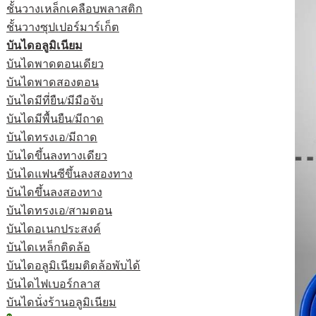
ชั้นวางเหล็กเคลือบพลาสติก
ชั้นวางซุปเปอร์มาร์เก็ต
บันไดอลูมิเนียม
บันไดพาดตอนเดียว
บันไดพาดสองตอน
บันไดมีที่ยืน/มีมือจับ
บันไดมีพื้นยืน/มีถาด
บันไดทรงเอ/มีถาด
บันไดขึ้นลงทางเดียว
บันไดแฟนซีขึ้นลงสองทาง
บันไดขึ้นลงสองทาง
บันไดทรงเอ/สามตอน
บันไดอเนกประสงค์
บันไดเหล็กติดล้อ
บันไดอลูมิเนียมติดล้อพับได้
บันไดไฟเบอร์กลาส
บันไดนั่งร้านอลูมิเนียม