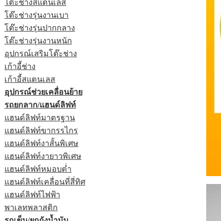
โต๊ะช่างสแตนเลส
โต๊ะช่างรุ่นงานเบา
โต๊ะช่างรุ่นปากกลาง
โต๊ะช่างรุ่นงานหนัก
อุปกรณ์เสริมโต๊ะช่าง
เก้าอี้ช่าง
เก้าอี้สแตนเลส
อุปกรณ์ช่วยเคลื่อนย้าย
รถยกลาก/แฮนด์ลิฟท์
แฮนด์ลิฟท์มาตรฐาน
แฮนด์ลิฟท์ขากรรไกร
แฮนด์ลิฟท์งาสั้นพิเศษ
แฮนด์ลิฟท์งายาวพิเศษ
แฮนด์ลิฟท์หมอบต่ำ
แฮนด์ลิฟท์เคลื่อนที่สี่ทิศ
แฮนด์ลิฟท์ไฟฟ้า
พาเลทพลาสติก
รถเข็น/ยกถังน้ำมัน